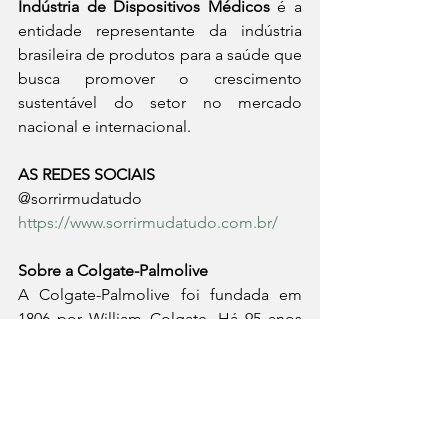
Indústria de Dispositivos Médicos
 é a 
entidade representante da indústria 
brasileira de produtos para a saúde que 
busca promover o crescimento 
sustentável do setor no mercado 
nacional e internacional.
AS REDES SOCIAIS
@sorrirmudatudo
https://www.sorrirmudatudo.com.br/
Sobre a Colgate-Palmolive 
A Colgate-Palmolive foi fundada em 
1806 por William Colgate. Há 95 anos 
em solo brasileiro, a companhia tem 
como missão reimaginar um futuro 
mais saudável para todas as pessoas, 
seus animais de estimação e nosso 
planeta, investindo em pesquisas e 