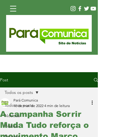
Site de Notícias
Post
Todos os posts
Pará Comunica
Todos os posts
18 de mar. de 2022
4 min de leitura
A campanha Sorrir
Notícias
Muda Tudo reforça o
Política
movimento Março
Esporte