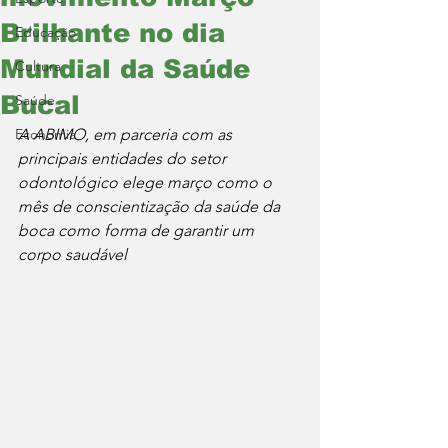
Brilhante no dia
Educação
Mundial da Saúde
Cultura
Bucal
Saúde
Economia
A ABIMO, em parceria com as 
principais entidades do setor 
odontológico elege março como o 
mês de conscientização da saúde da 
boca como forma de garantir um 
corpo saudável