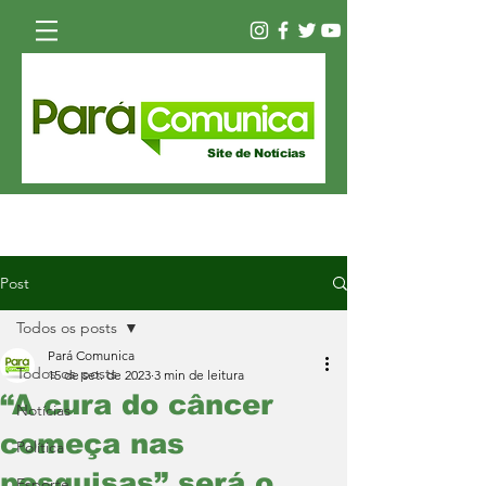
Site de Notícias
Post
Todos os posts
Pará Comunica
Todos os posts
15 de set. de 2023
3 min de leitura
“A cura do câncer
Notícias
começa nas
Política
pesquisas” será o
Esporte