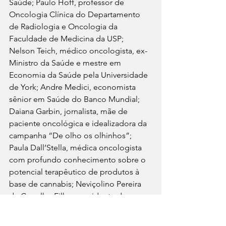
Saúde; Paulo Hoff, professor de 
Oncologia Clínica do Departamento 
de Radiologia e Oncologia da 
Faculdade de Medicina da USP; 
Nelson Teich, médico oncologista, ex-
Ministro da Saúde e mestre em 
Economia da Saúde pela Universidade 
de York; Andre Medici, economista 
sênior em Saúde do Banco Mundial; 
Daiana Garbin, jornalista, mãe de 
paciente oncológica e idealizadora da 
campanha “De olho os olhinhos”; 
Paula Dall’Stella, médica oncologista 
com profundo conhecimento sobre o 
potencial terapêutico de produtos à 
base de cannabis; Neviçolino Pereira 
de Carvalho Filho, presidente da 
SOBOPE; Ivo Bucaresky, ex-Diretor da 
ANVISA e atualmente diretor executivo 