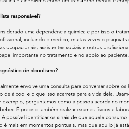
assifica o alcoolismo como um transtorno mental e com
ista responsável?
onsiderado uma dependência química e por isso o trata
ofissional, incluindo o médico, muitas vezes o psiquiatra
as ocupacionais, assistentes sociais e outros profissiona
apel importante no tratamento e no apoio ao paciente.
iagnóstico de alcoolismo?
ralmente envolve uma consulta para conversar sobre os 
de álcool e o que isso acarreta para a vida dela. Usam
 Por exemplo, perguntamos como a pessoa acorda no m
 beber. É preciso também realizar exames físicos e labora
, é possível identificar os sinais de que aquele consumo
ão é mais em momentos pontuais, mas que aquilo já está