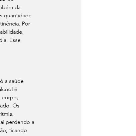
também da 
is quantidade 
inência. Por 
abilidade, 
ia. Esse 
só a saúde 
lcool é 
 corpo, 
gado. Os 
tmia, 
vai perdendo a 
ão, ficando 