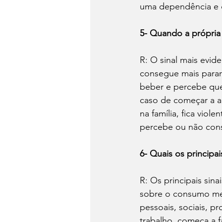
uma dependência e c
5- Quando a própria
R: O sinal mais evi
consegue mais parar
beber e percebe que
caso de começar a ac
na família, fica viol
percebe ou não cons
6- Quais os principai
R: Os principais sin
sobre o consumo mes
pessoais, sociais, p
trabalho, começa a f