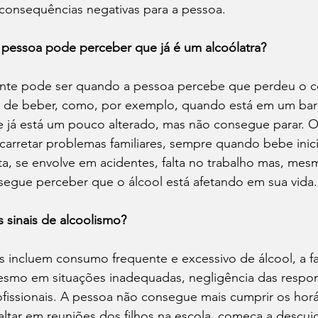
onsequências negativas para a pessoa.
 pessoa pode perceber que já é um alcoólatra?
dente pode ser quando a pessoa percebe que perdeu o c
 de beber, como, por exemplo, quando está em um bar
 já está um pouco alterado, mas não consegue parar. Ou
arretar problemas familiares, sempre quando bebe inici
enta, se envolve em acidentes, falta no trabalho mas, mes
egue perceber que o álcool está afetando em sua vida.
s sinais de alcoolismo?
ais incluem consumo frequente e excessivo de álcool, a fa
mo em situações inadequadas, negligência das respon
rofissionais. A pessoa não consegue mais cumprir os horá
altar em reuniões dos filhos na escola, começa a descui