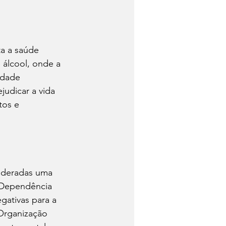
a a saúde 
 álcool, onde a 
idade 
judicar a vida 
tos e 
sideradas uma 
 Dependência 
gativas para a 
Organização 