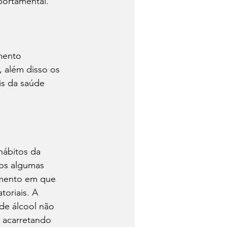
portamental.
mento 
, além disso os 
is da saúde 
hábitos da 
os algumas 
omento em que 
toriais. A 
 de álcool não 
 acarretando 