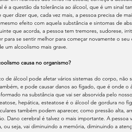
al é a questão da tolerância ao álcool, que é um sinal 
 quer dizer que, cada vez mais, a pessoa precisa de ma
 mesmo efeito com aquela substância e sintomas de abst
inte que acorda, a pessoa tem tremores, sudorese, irrit
r para se sentir melhor para começar novamente o seu d
 de um alcoolismo mais grave.
lcoolismo causa no organismo?
 de álcool pode afetar vários sistemas do corpo, não 
 também, e pode causar danos ao fígado, que é onde o á
formado na substância que vai ser absorvida pelo nosso
steatose, hepática, esteatose é o álcool de gordura no fí
culares também podem aparecer, como pressão alta, arri
o. Dano cerebral é talvez o mais importante. A pessoa 
, ou seja, vai diminuindo a memória, diminuindo a atenç