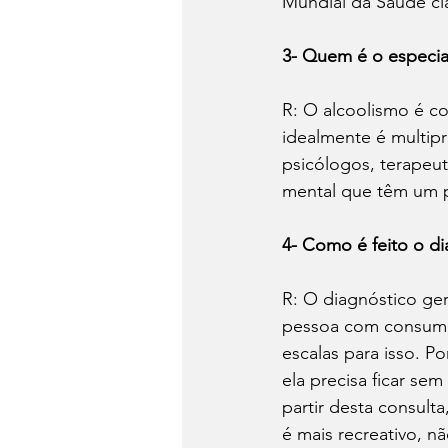
Mundial da Saúde cl
3- Quem é o especial
R: O alcoolismo é c
idealmente é multipr
psicólogos, terapeut
mental que têm um p
4- Como é feito o d
R: O diagnóstico ge
pessoa com consumo 
escalas para isso.
ela precisa ficar sem
partir desta consulta
é mais recreativo, n