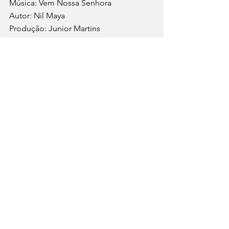
Música: Vem Nossa Senhora 
Autor: Nil Maya  
Produção: Junior Martins 
Bateria: Lucas Ferraz 
Baixo: Vinicios Oliveira 
Guitarra e violão: Es Junior 
Teclado e efeitos: Junior Martins 
YouTube do artista Nil Maya: 
www.youtube.com/c/NilMaya
Serviço: 
Cantor e compositor paraense 
Nil Maya lança música “Vem Nossa 
Senhora” em homenagem ao Círio de 
Nazaré. 
Por Luana Moraes (Assessoria de 
Imprensa).