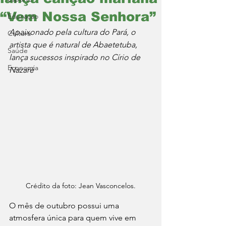
“Vem Nossa Senhora”
Educação
Apaixonado pela cultura do Pará, o 
Cultura
artista que é natural de Abaetetuba, 
Saúde
lança sucessos inspirado no Círio de 
Economia
Nazaré 
Crédito da foto: Jean Vasconcelos.
O mês de outubro possui uma 
atmosfera única para quem vive em 