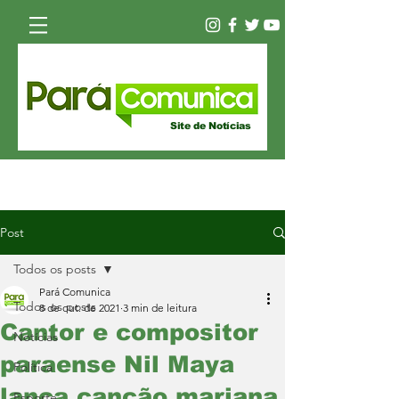
Site de Notícias
Post
Todos os posts
Pará Comunica
Todos os posts
8 de out. de 2021
3 min de leitura
Cantor e compositor
Notícias
paraense Nil Maya
Política
lança canção mariana
Esporte