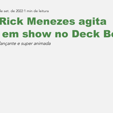
de set. de 2022
1 min de leitura
Rick Menezes agita
o em show no Deck 
dançante e super animada