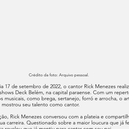
Crédito da foto: Arquivo pessoal.
ia 17 de setembro de 2022, o cantor Rick Menezes real
shows Deck Belém, na capital paraense. Com um repert
os musicais, como brega, sertanejo, forró e arrocha, o ar
e mostrou seu talento como cantor.
ção, Rick Menezes conversou com a plateia e compartil
ua carreira. Questionado sobre a maior loucura que já f
sta revelou que já mentiu para cantar com seu pai.