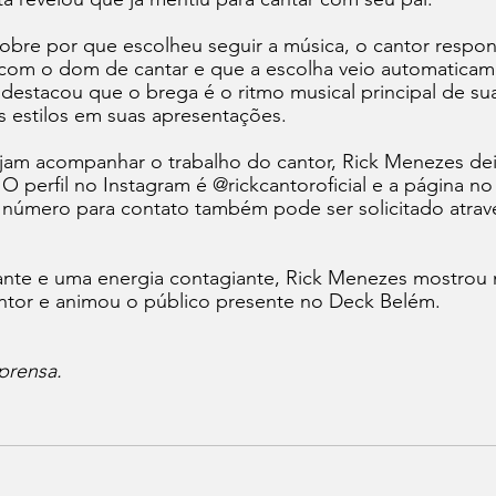
obre por que escolheu seguir a música, o cantor respo
o com o dom de cantar e que a escolha veio automaticam
destacou que o brega é o ritmo musical principal de sua 
 estilos em suas apresentações.
ejam acompanhar o trabalho do cantor, Rick Menezes dei
. O perfil no Instagram é @rickcantoroficial e a página n
número para contato também pode ser solicitado atravé
te e uma energia contagiante, Rick Menezes mostrou 
ntor e animou o público presente no Deck Belém.
prensa.