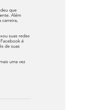
ndeu que 
ente. Além 
carreira, 
xou suas redes 
o Facebook é 
s de suas 
mais uma vez 