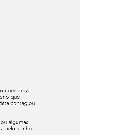
izou um show 
ório que 
tista contagiou 
hou algumas 
ez pelo sonho 