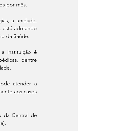
os por mês. 
ias, a unidade, 
 está adotando 
io da Saúde. 
instituição é 
pédicas, dentre 
dade. 
ode atender a 
ento aos casos 
 da Central de 
a). 