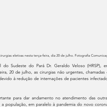
irurgias eletivas nesta terça-feira, dia 20 de julho. Fotografia Comunic
l do Sudeste do Pará Dr. Geraldo Veloso (HRSP), em
eira, 20 de julho, as cirurgias não urgentes, chamadas d
 devido à redução de internações de pacientes infectad
tante para dar andamento no atendimento das outra
 a população, em paralelo à pandemia do novo coronav