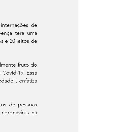
internações de 
oença terá uma 
 e 20 leitos de 
mente fruto do 
 Covid-19. Essa 
edade”, enfatiza 
tos de pessoas 
coronavírus na 