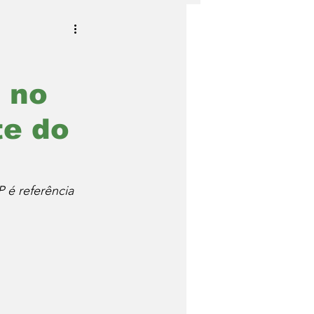
 no
te do
 é referência 