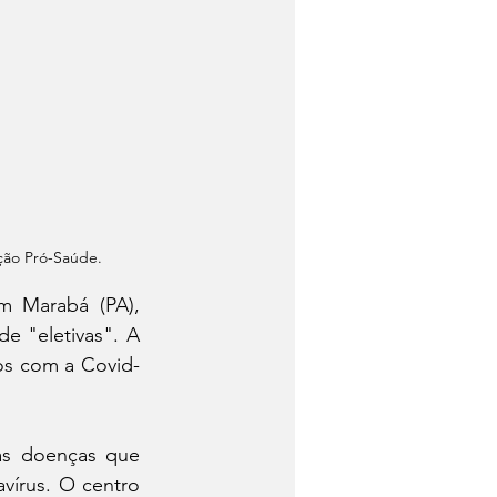
ação Pró-Saúde.
 Marabá (PA), 
e "eletivas". A 
os com a Covid-
s doenças que 
írus. O centro 