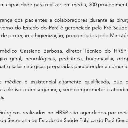
em capacidade para realizar, em média, 300 procediment
urança dos pacientes e colaboradores durante as cirurg
erno do Estado do Pará é gerenciada pela Pró-Saúde,
de proteção e higienização, preconizados pelo Ministér
dico Cassiano Barbosa, diretor Técnico do HRSP, a 
ias geral, neurológicas, pediátrica, bucomaxilar, orto
atro salas cirúrgicas preparadas para atender a comuni
médica e assistencial altamente qualificada, que p
s eletivos com segurança, sem comprometer o atendim
a. 
irúrgicos realizados no HRSP são agendados por meio
da Secretaria de Estado de Saúde Pública do Pará (Sesp