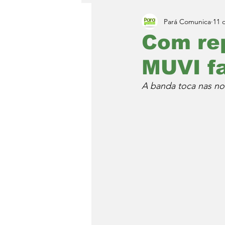
Pará Comunica
11 
Com rep
MUVI f
A banda toca nas no