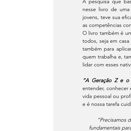
A pesquisa que ba
nesse livro de uma 
jovens, teve sua ef
as competências com
O livro também é uma
todos, seja em casa 
também para aplicar
quem trabalha e, ta
lidar com esses nati
“A Geração Z e o
entender, conhecer e 
vida pessoal ou profi
e é nossa tarefa cui
“Precisamos d
fundamentais para