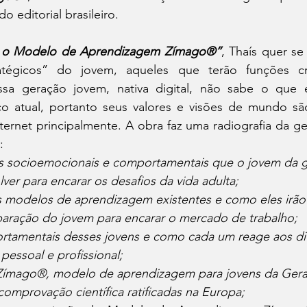
 editorial brasileiro.
 o Modelo de Aprendizagem Zímago®”
, Thaís quer s
ratégicos” do jovem, aqueles que terão funções cr
ssa geração jovem, nativa digital, não sabe o que é
o atual, portanto seus valores e visões de mundo são
nternet principalmente. A obra faz uma radiografia da ge
:
s socioemocionais e comportamentais que o jovem da g
ver para encarar os desafios da vida adulta;
 modelos de aprendizagem existentes e como eles irão 
aração do jovem para encarar o mercado de trabalho;
rtamentais desses jovens e como cada um reage aos dif
 pessoal e profissional;
 Zímago®, modelo de aprendizagem para jovens da Gera
comprovação científica ratificadas na Europa;