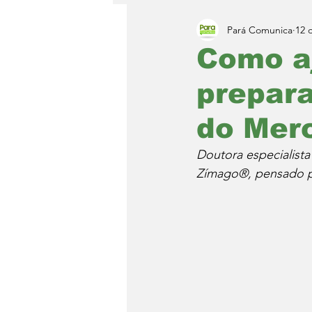
Pará Comunica
12 
Como aj
prepara
do Mer
Doutora especialis
Zímago®, pensado par