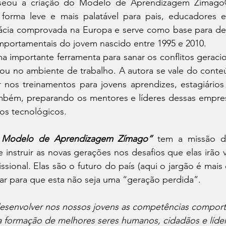
seou a criação do Modelo de Aprendizagem Zímago®
forma leve e mais palatável para pais, educadores e 
icácia comprovada na Europa e serve como base para des
portamentais do jovem nascido entre 1995 e 2010.
 importante ferramenta para sanar os conflitos geracion
ou no ambiente de trabalho. A autora se vale do conteú
 nos treinamentos para jovens aprendizes, estagiários 
mbém, preparando os mentores e líderes dessas empre
vos tecnológicos.
 Modelo de Aprendizagem Zímago”
 tem a missão de
instruir as novas gerações nos desafios que elas irão vi
ssional. Elas são o futuro do país (aqui o jargão é mais
dar para que esta não seja uma “geração perdida”.
esenvolver nos nossos jovens as competências comport
 formação de melhores seres humanos, cidadãos e líder