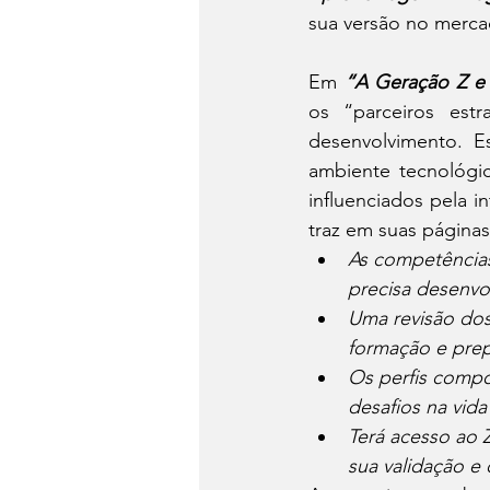
sua versão no mercado
Em 
“A Geração Z e
os “parceiros est
desenvolvimento. E
ambiente tecnológic
influenciados pela i
traz em suas páginas
As competência
precisa desenvol
Uma revisão dos
formação e prep
Os perfis compo
desafios na vida
Terá acesso ao
sua validação e 