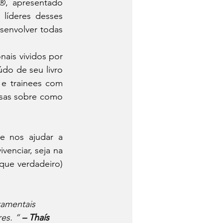
, apresentado 
líderes desses 
envolver todas 
ais vividos por 
do de seu livro 
e trainees com 
sas sobre como 
 nos ajudar a 
venciar, seja na 
 que verdadeiro) 
amentais 
es. “ 
– Thaís 