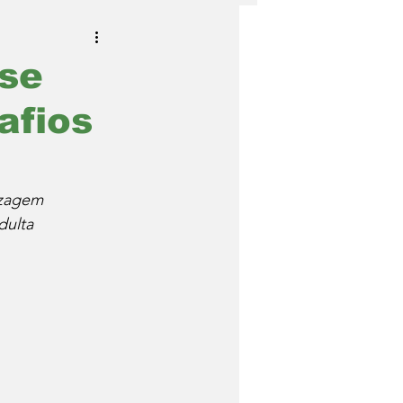
 se
afios
zagem 
dulta