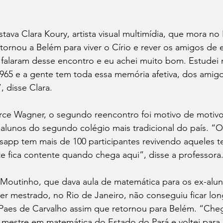
stava Clara Koury, artista visual multimídia, que mora n
etornou a Belém para viver o Círio e rever os amigos de 
 falaram desse encontro e eu achei muito bom. Estudei 
965 e a gente tem toda essa memória afetiva, dos amigo
 disse Clara.
yrce Wagner, o segundo reencontro foi motivo de motivo
x-alunos do segundo colégio mais tradicional do país. “
app tem mais de 100 participantes revivendo aqueles 
e fica contente quando chega aqui”, disse a professora
Moutinho, que dava aula de matemática para os ex-alun
r mestrado, no Rio de Janeiro, não conseguiu ficar lon
 Paes de Carvalho assim que retornou para Belém. “Che
 mestre em matemática do Estado do Pará e voltei para 