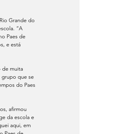
o Rio Grande do 
escola. “A 
no Paes de 
s, e está 
 de muita 
O grupo que se 
tempos do Paes 
.
os, afirmou 
ge da escola e 
guei aqui, em 
o Paes de 