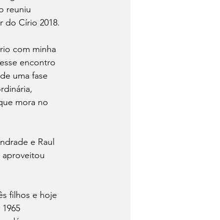
o reuniu 
 do Círio 2018.
írio com minha 
 esse encontro 
 de uma fase 
dinária, 
que mora no 
ndrade e Raul 
 aproveitou 
 filhos e hoje 
 1965 