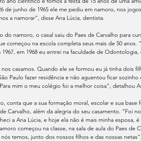
o ano cientifico e fomos à festa de 15 anos de uma amig
26 de junho de 1965 ele me pediu em namoro, nos jogos
s a namorar”, disse Ana Lúcia, dentista.
o do namoro, o casal saiu do Paes de Carvalho para curs
ue começou na escola completa seus mais de 50 anos. 
 1967, em 1968 eu entrei na faculdade de Odontologia, 
 nos casamos. Quando ele se formou eu já tinha dois filh
São Paulo fazer residência e não aguentou ficar sozinh
 Para mim o meu colégio foi a melhor coisa”, detalhou A
o, conta que a sua formação moral, escolar e sua base 
de Carvalho, além da alegria do seu casamento. “Foi no
eci a Ana Lúcia, e hoje ela não é mais minha esposa, é
amoro começou na classe, na sala de aula do Paes de Ca
nós temos, junto dos nossos filhos e das nossas netas”,