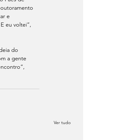
 doutoramento 
ar e 
 eu voltei”, 
deia do 
om a gente 
encontro”, 
Ver tudo