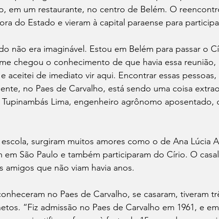
o, em um restaurante, no centro de Belém. O reencontr
a do Estado e vieram à capital paraense para participar
do não era imaginável. Estou em Belém para passar o C
e me chegou o conhecimento de que havia essa reunião,
 e aceitei de imediato vir aqui. Encontrar essas pessoas,
ente, no Paes de Carvalho, está sendo uma coisa extraor
e Tupinambás Lima, engenheiro agrônomo aposentado, 
escola, surgiram muitos amores como o de Ana Lúcia A
em São Paulo e também participaram do Círio. O casal
os amigos que não viam havia anos.
conheceram no Paes de Carvalho, se casaram, tiveram três
netos. “Fiz admissão no Paes de Carvalho em 1961, e em