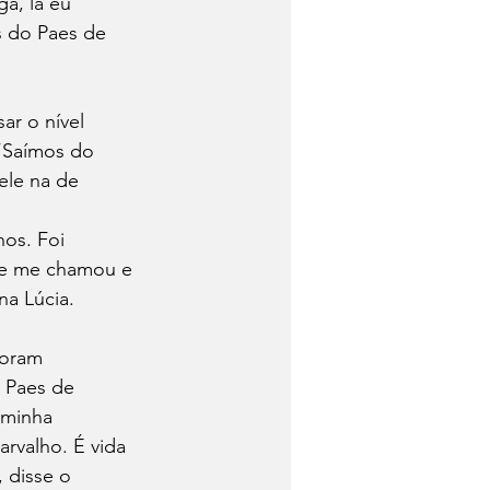
a, lá eu 
 do Paes de 
ar o nível 
“Saímos do 
ele na de 
os. Foi 
o e me chamou e 
na Lúcia.
foram 
 Paes de 
 minha 
rvalho. É vida 
 disse o 