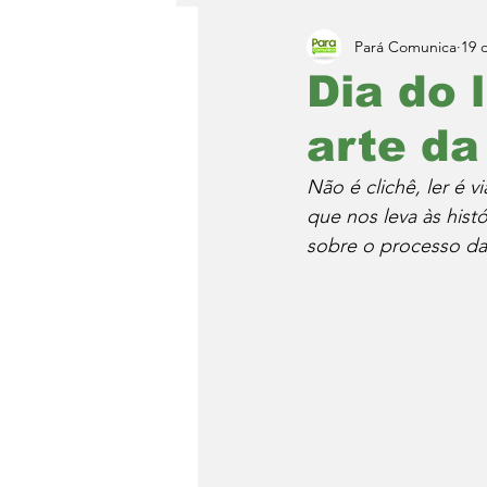
Pará Comunica
19 
Dia do 
arte da
Não é clichê, ler é v
que nos leva às histó
sobre o processo da 