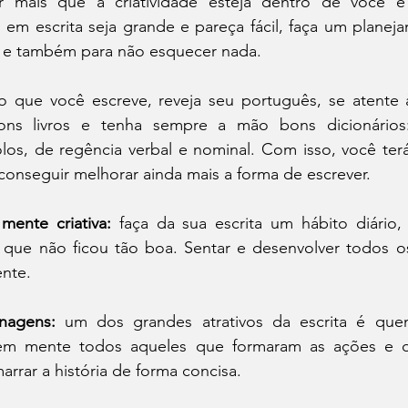
r mais que a criatividade esteja dentro de você e
s em escrita seja grande e pareça fácil, faça um planej
ia e também para não esquecer nada.
 o que você escreve, reveja seu português, se atente à
 bons livros e tenha sempre a mão bons dicionários:
los, de regência verbal e nominal. Com isso, você terá
conseguir melhorar ainda mais a forma de escrever.
mente criativa:
 faça da sua escrita um hábito diário
e que não ficou tão boa. Sentar e desenvolver todos os
nte.
nagens:
 um dos grandes atrativos da escrita é qu
 em mente todos aqueles que formaram as ações e di
arrar a história de forma concisa.