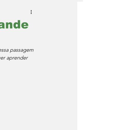
rande
 dessa passagem 
uer aprender 