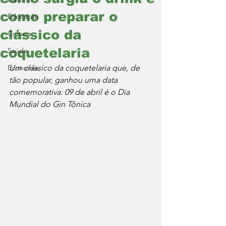
como preparar o
Educação
clássico da
Cultura
coquetelaria
Saúde
Economia
Um clássico da coquetelaria que, de 
tão popular, ganhou uma data 
comemorativa: 09 de abril é o Dia 
Mundial do Gin Tônica