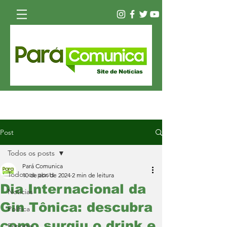
Site de Notícias
Post
Todos os posts
Pará Comunica
Todos os posts
10 de abr. de 2024
2 min de leitura
Dia Internacional da
Notícias
Gin Tônica: descubra
Política
como surgiu o drink e
Esporte