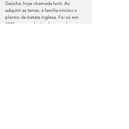
Gaúcha, hoje chamada Ivoti. Ao 
adquirir as terras, a família iniciou o 
plantio de batata inglesa. Foi só em 
1848, com o plantio de cana-de-açúcar, 
que começaram a elaborar cachaças 
para consumo. O destilador foi 
construído após um século e era 
formado apenas por um galpão com 
um engenho de tração animal. 
Atualmente, a Weber Haus já 
coleciona mais de 150 premiações e 
certificados importantes para a 
agroindústria.
Saiba mais em 
www.weberhaus.com.br
Por assessoria de imprensa 