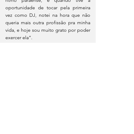
ritmo paraense, e quando tive a 
oportunidade de tocar pela primeira 
vez como DJ, notei na hora que não 
queria mais outra profissão pra minha 
vida, e hoje sou muito grato por poder 
exercer ela”. 
Redes Sociais do Artista
Facebook: 
https://www.facebook.com/dj.daltonn
Instagram: 
https://www.instagram.com/o_pretinho
_85/
Por assessoria de imprensa.
Cultura