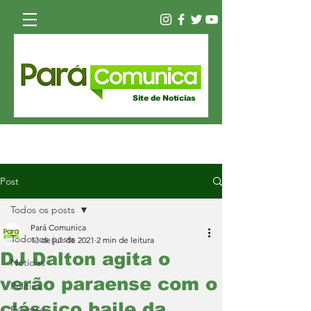
Site de Notícias
Post
Todos os posts
Pará Comunica
Todos os posts
13 de jul. de 2021
2 min de leitura
DJ Dalton agita o
Notícias
verão paraense com o
Política
clássico baile da
Esporte