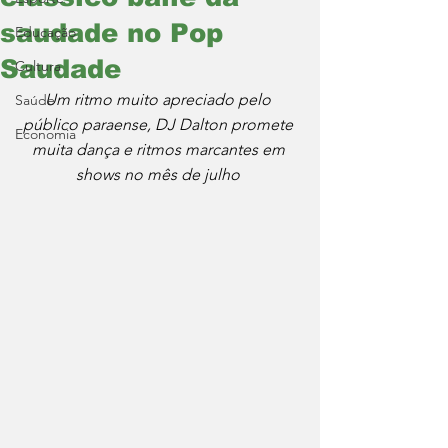
saudade no Pop
Educação
Saudade
Cultura
Um ritmo muito apreciado pelo 
Saúde
público paraense, DJ Dalton promete 
Economia
muita dança e ritmos marcantes em 
shows no mês de julho