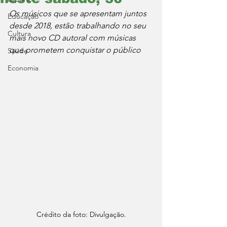
Os músicos que se apresentam juntos 
Educação
desde 2018, estão trabalhando no seu 
Cultura
mais novo CD autoral com músicas 
que prometem conquistar o público 
Saúde
Economia
Crédito da foto: Divulgação.