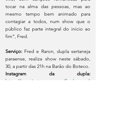
tocar na alma das pessoas, mas ao 
mesmo tempo bem animado para 
contagiar a todos, num show que o 
público faz parte integral do início ao 
fim”, Fred. 
Serviço: 
Fred e Raron, dupla sertaneja 
paraense, realiza show neste sábado, 
30, a partir das 21h na Barão do Boteco. 
Instagram da dupla: 
https://www.instagram.com/frederaron/
Por Luana Moraes (Assessoria de 
Imprensa).
Cultura