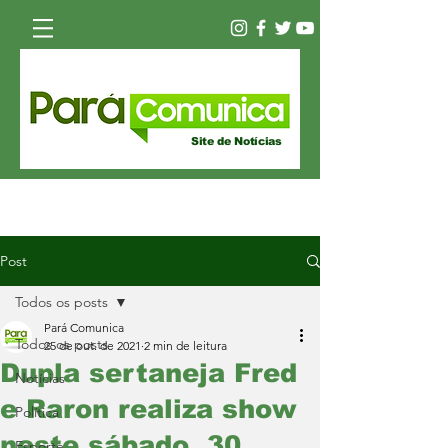
Site de Notícias
Post
Todos os posts
Pará Comunica
Todos os posts
25 de out. de 2021
2 min de leitura
Dupla sertaneja Fred
Notícias
e Raron realiza show
Política
neste sábado, 30
Esporte