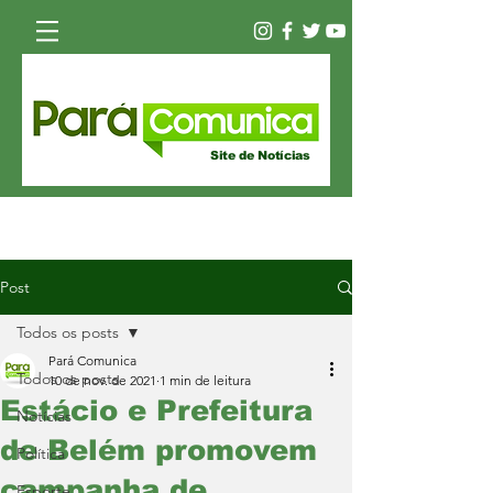
Site de Notícias
Post
Todos os posts
Pará Comunica
Todos os posts
10 de nov. de 2021
1 min de leitura
Estácio e Prefeitura
Notícias
de Belém promovem
Política
campanha de
Esporte