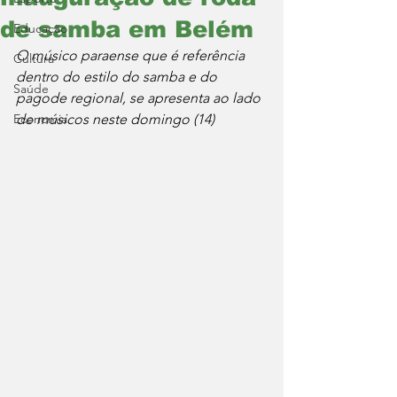
de samba em Belém
Educação
O músico paraense que é referência 
Cultura
dentro do estilo do samba e do 
Saúde
pagode regional, se apresenta ao lado 
Economia
de músicos neste domingo (14)