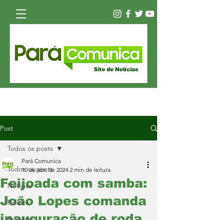
Site de Notícias
Post
Todos os posts
Pará Comunica
Todos os posts
10 de abr. de 2024
2 min de leitura
Feijoada com samba:
Notícias
João Lopes comanda
Política
inauguração de roda
Esporte