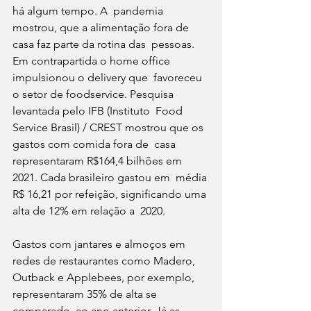
há algum tempo. A  pandemia 
mostrou, que a alimentação fora de 
casa faz parte da rotina das  pessoas. 
Em contrapartida o home office 
impulsionou o delivery que  favoreceu 
o setor de foodservice. Pesquisa 
levantada pelo IFB (Instituto  Food 
Service Brasil) / CREST mostrou que os 
gastos com comida fora de  casa 
representaram R$164,4 bilhões em 
2021. Cada brasileiro gastou em  média 
R$ 16,21 por refeição, significando uma 
alta de 12% em relação a  2020.
Gastos com jantares e almoços em 
redes de restaurantes como Madero,  
Outback e Applebees, por exemplo, 
representaram 35% de alta se 
comparado  ao ano anterior. Já as 