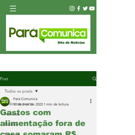
Site de Notícias
Post
Todos os posts
Pará Comunica
Todos os posts
10 de mai. de 2022
1 min de leitura
Gastos com
Notícias
alimentação fora de
Política
casa somaram R$
Esporte