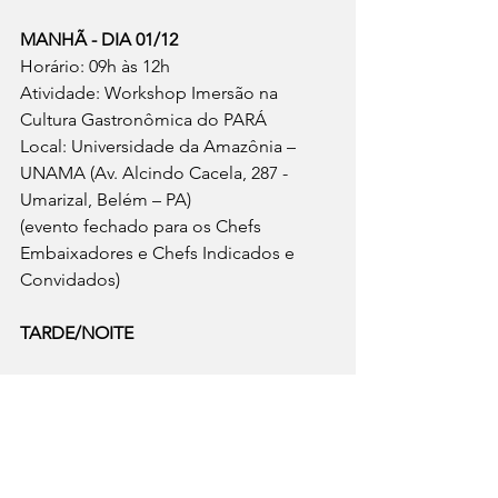
MANHÃ - DIA 01/12 
Horário: 09h às 12h 
Atividade: Workshop Imersão na 
Cultura Gastronômica do PARÁ 
Local: Universidade da Amazônia – 
UNAMA (Av. Alcindo Cacela, 287 - 
Umarizal, Belém – PA) 
(evento fechado para os Chefs 
Embaixadores e Chefs Indicados e 
Convidados) 
TARDE/NOITE 
DIA 01/12 
Horário: 14h às 21h 
Atividade:  
- Aulas SHOWS dos(as) Chefs 
Embaixadores(as) – Fusão dos Estados  