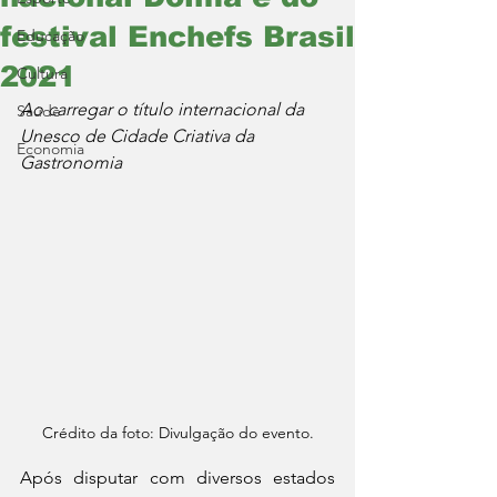
festival Enchefs Brasil
Educação
2021
Cultura
Ao carregar o título internacional da 
Saúde
Unesco de Cidade Criativa da 
Economia
Gastronomia
Crédito da foto: Divulgação do evento.
Após disputar com diversos estados 