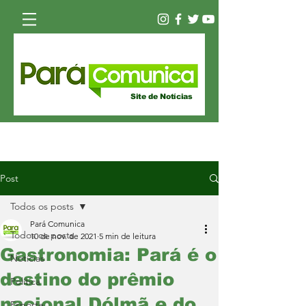
Site de Notícias
Post
Todos os posts
Pará Comunica
Todos os posts
10 de nov. de 2021
5 min de leitura
Gastronomia: Pará é o
Notícias
destino do prêmio
Política
nacional Dólmã e do
Esporte