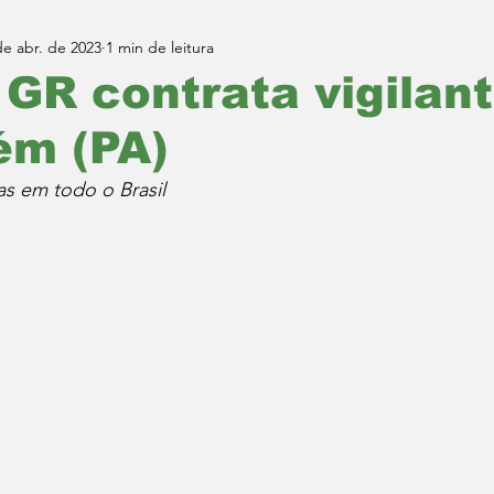
de abr. de 2023
1 min de leitura
R contrata vigilan
ém (PA)
as em todo o Brasil