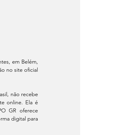
tes, em Belém, 
 no site oficial 
il, não recebe 
e online. Ela é 
PO GR oferece 
ma digital para 