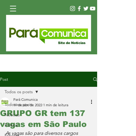
Site de Notícias
Post
Todos os posts
Pará Comunica
Todos os posts
19 de abr. de 2022
1 min de leitura
GRUPO GR tem 137
Notícias
vagas em São Paulo
Política
As vagas são para diversos cargos
Esporte