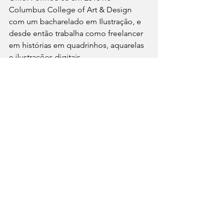
Columbus College of Art & Design 
com um bacharelado em Ilustração, e 
desde então trabalha como freelancer 
em histórias em quadrinhos, aquarelas 
e ilustrações digitais.
Sobre o Grupo Editorial Pensamento:
Mais que livros, inspiração!
Desde 1907, o Grupo Editorial 