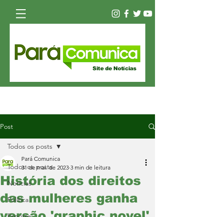
Site de Notícias
Post
Todos os posts
Pará Comunica
Todos os posts
31 de mai. de 2023
3 min de leitura
História dos direitos
Notícias
das mulheres ganha
Política
versão 'graphic novel'
Esporte