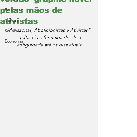
pelas mãos de
Educação
ativistas
Cultura
"Amazonas, Abolicionistas e Ativistas" 
Saúde
exalta a luta feminina desde a 
Economia
antiguidade até os dias atuais