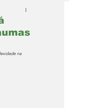
á
raumas
lexidade na 