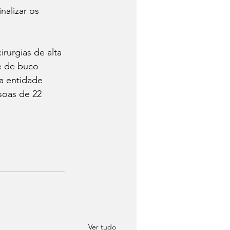
nalizar os 
rurgias de alta 
e de buco-
a entidade 
soas de 22 
Ver tudo