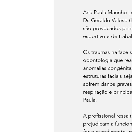
Ana Paula Marinho Lo
Dr. Geraldo Veloso (
são provocados princ
esportivo e de trabal
Os traumas na face s
odontologia que real
anomalias congênita
estruturas faciais s
sofrem danos graves
respiração e principa
Paula.
A profissional ressa
prejudicam a funcion
for o atendimento, m