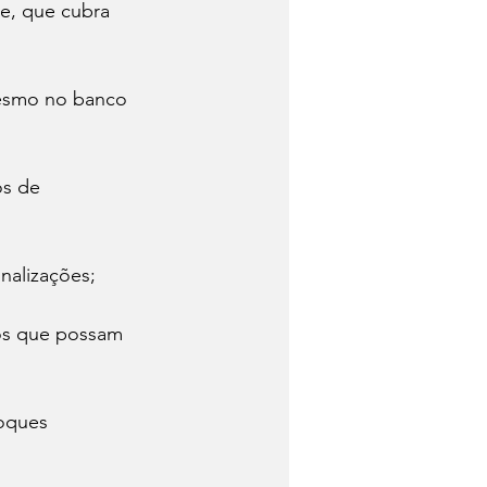
e, que cubra 
mesmo no banco 
os de 
inalizações;
tos que possam 
hoques 