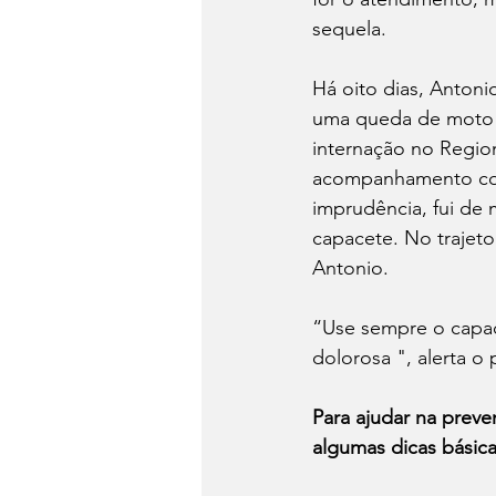
sequela. 
Há oito dias, Antoni
uma queda de moto n
internação no Region
acompanhamento com 
imprudência, fui de
capacete. No trajet
Antonio. 
“Use sempre o capac
dolorosa ", alerta o 
Para ajudar na preve
algumas dicas básica