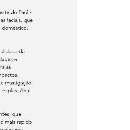
ste do Pará - 
s faciais, que 
, doméstico, 
alidade da 
dades e 
ra as 
mpactos, 
a mastigação, 
, explica Ana 
ntes, que 
to mais rápido 
er alguma 