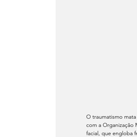
O traumatismo mata 
com a Organização M
facial, que engloba f