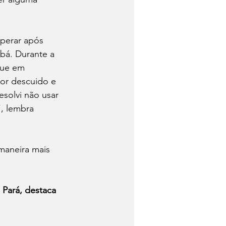
uperar após 
bá. Durante a 
gue em 
or descuido e 
solvi não usar 
, lembra 
maneira mais 
 Pará, destaca 