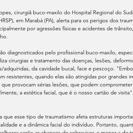
pes, cirurgiã buco-maxilo do Hospital Regional do Sude
HRSP), em Marabá (PA), alerta para os perigos dos trauma
ipalmente por agressões físicas e acidentes de trânsito
ho. 
ão diagnosticados pelo profissional buco-maxilo, especi
iza cirurgias e tratamento das doenças, lesões, deformi
s/adquiridas, da cavidade bucal, face e pescoço. "Embo
ejam resistentes, quando elas são atingidas por grandes i
 que provocam sérias lesões, que podem comprometer 
lmente, a estética facial, que é o nosso cartão de visita"
lta que esse tipo de traumatismo afeta estruturas importa
alidade e a dinâmica facial do indivíduo. Portanto, quan
elhores serão as chances de sobreviver, e menor a de t