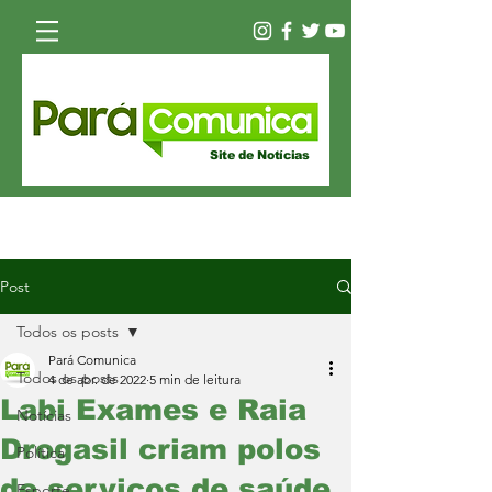
Site de Notícias
Post
Todos os posts
Pará Comunica
Todos os posts
4 de abr. de 2022
5 min de leitura
Labi Exames e Raia
Notícias
Drogasil criam polos
Política
de serviços de saúde,
Esporte