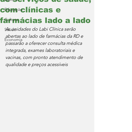
com clínicas e
Educação
farmácias lado a lado
Cultura
As unidades do Labi Clínica serão 
Saúde
abertas ao lado de farmácias da RD e 
Economia
passarão a oferecer consulta médica 
integrada, exames laboratoriais e 
vacinas, com pronto atendimento de 
qualidade e preços acessíveis