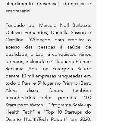
atendimento presencial, domiciliar e 
empresarial.  
Fundado por Marcelo Noll Barboza, 
Octavio Fernandes, Daniella Sasson e 
Carolina D’Alençon para ampliar o 
acesso das pessoas à saúde de 
qualidade, o Labi já conquistou vários 
prêmios, incluindo o 4º lugar no Prêmio 
Reclame Aqui na categoria Saúde 
dentre 10 mil empresas ranqueadas em 
todo o País, e 5º lugar no Prêmio iBest. 
Além disso, fomos também 
reconhecidos pelos premios “100 
Startups to Watch”, “Programa Scale-up 
Health Tech” e “Top 10 Startups do 
Distrito HealthTech Report” em 2020. 
Em 2021, ganhamos a premiação do 
“Design for a Better World Award” com 