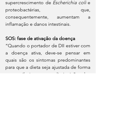
supercrescimento de 
Escherichia coli
 e 
proteobactérias, que, 
consequentemente, aumentam a 
inflamação e danos intestinais.
SOS: fase de ativação da doença
“Quando o portador de DII estiver com 
a doença ativa, deve-se pensar em 
quais são os sintomas predominantes 
para que a dieta seja ajustada de forma 
a contribuir com a diminuição dos 
mesmos. De modo geral, o raciocínio é 
pensar nos alimentos que têm fácil 
digestibilidade para não demandar 
tanto do trato gastrointestinal, 
considerando que já está 
consideravelmente inflamado em 
decorrência da doença. Pensando 
nisso, alguns alimentos, apesar de 