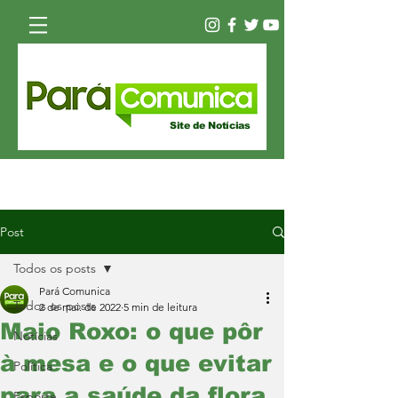
Site de Notícias
Post
Todos os posts
Pará Comunica
Todos os posts
2 de mai. de 2022
5 min de leitura
Maio Roxo: o que pôr
Notícias
à mesa e o que evitar
Política
para a saúde da flora
Esporte