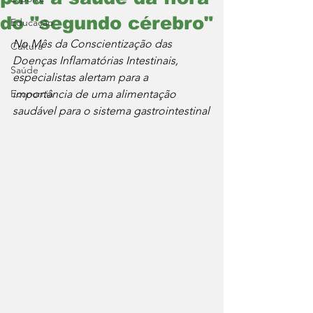
do "segundo cérebro"
Educação
No Mês da Conscientização das 
Cultura
Doenças Inflamatórias Intestinais, 
Saúde
especialistas alertam para a 
Economia
importância de uma alimentação 
saudável para o sistema gastrointestinal