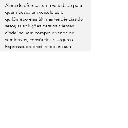
Além de oferecer uma variedade para 
quem busca um veículo zero 
quilômetro e as últimas tendências do 
setor, as soluções para os clientes 
ainda incluem compra e venda de 
seminovos, consórcios e seguros. 
Expressando brasilidade em sua 
essência, a começar pelo significado 
do nome em tupi-guarani, o Grupo 
Umuarama tem o atendimento de 
excelência na linha de frente e o 
compromisso de ser ‘um lugar onde 
os amigos se encontram’. O intuito é 
entregar a melhor experiência, 
conquistando clientes para toda a vida
Por assessoria de imprensa.
Notícias