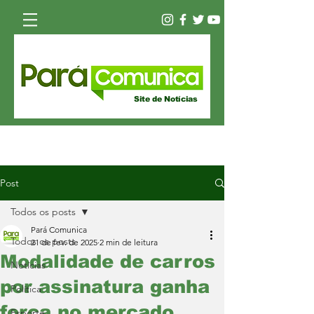
Site de Notícias
Post
Todos os posts
Pará Comunica
Todos os posts
21 de fev. de 2025
2 min de leitura
Modalidade de carros
Notícias
por assinatura ganha
Política
força no mercado
Esporte