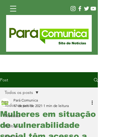
Site de Notícias
Post
Todos os posts
Pará Comunica
Todos os posts
17 de set. de 2021
1 min de leitura
Mulheres em situação
Notícias
de vulnerabilidade
Política
social têm acesso a
Esporte