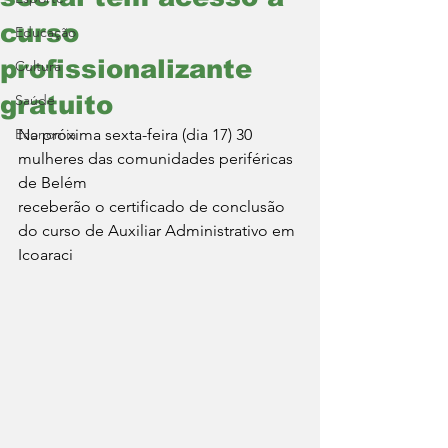
curso
Educação
profissionalizante
Cultura
gratuito
Saúde
Economia
Na próxima sexta-feira (dia 17) 30 
mulheres das comunidades periféricas 
de Belém
receberão o certificado de conclusão 
do curso de Auxiliar Administrativo em 
Icoaraci