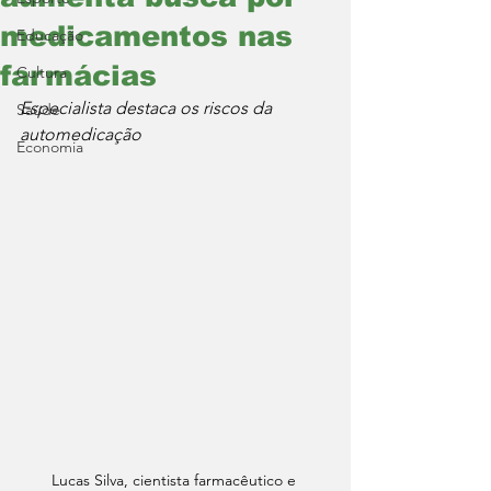
medicamentos nas
Educação
farmácias
Cultura
Especialista destaca os riscos da 
Saúde
automedicação
Economia
Lucas Silva, cientista farmacêutico e 