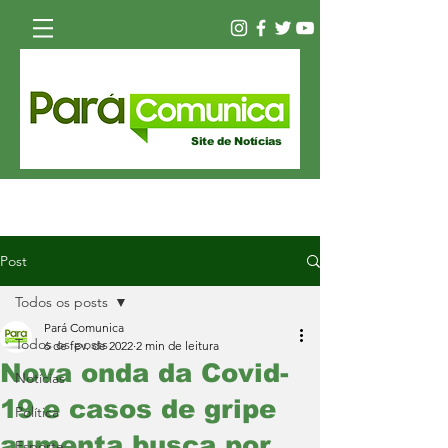
Site de Notícias
Post
Todos os posts
Pará Comunica
Todos os posts
6 de fev. de 2022
2 min de leitura
Nova onda da Covid-
Notícias
19 e casos de gripe
Política
aumenta busca por
Esporte