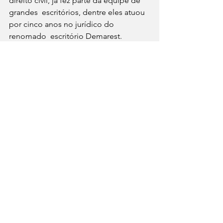
direito civil, já fez parte da equipe de 
grandes  escritórios, dentre eles atuou 
por cinco anos no jurídico do 
renomado  escritório Demarest.
A  profissional auxiliou clientes tanto 
nacionais quanto internacionais em  
demandas de expressivo valor e 
enorme responsabilidade, como 
elaboração  de contratos para 
adequação de empresas a normas 
internacionais de  aviação.
Atuante em  temas que envolvem a 
área da saúde, é conhecida por sua 
técnica e  eficiência. Nos temas 
referentes ao direito aeronáutico, 
participou de  rodas de debate acerca 
da criação de novas leis na IATA (órgão 