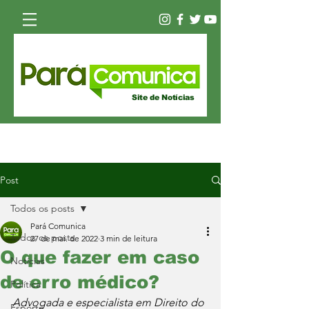
Site de Notícias
Post
Todos os posts
Pará Comunica
Todos os posts
27 de mai. de 2022
3 min de leitura
O que fazer em caso
Notícias
de erro médico?
Política
Advogada e especialista em Direito do 
Esporte