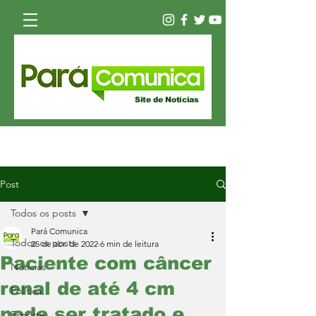
Site de Notícias
Post
Todos os posts
Pará Comunica
Todos os posts
25 de abr. de 2022
6 min de leitura
Paciente com câncer
Notícias
renal de até 4 cm
Política
pode ser tratado e
Esporte