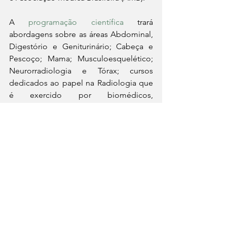
A 
programação científica
 trará 
abordagens sobre as áreas Abdominal, 
Digestório e Geniturinário; Cabeça e 
Pescoço; Mama; Musculoesquelético; 
Neurorradiologia e Tórax; cursos 
dedicados ao papel na Radiologia que 
é exercido por biomédicos, 
enfermeiros, médicos veterinários, 
físicos, engenheiros clínicos, técnicos e 
tecnólogos. Haverá também um 
módulo prático de Radiologia de 
Emergências, Curso Prático ACR BI-
RADS (estratificação de câncer de 
mama); aulas sobre Ultrassonografia 
Geral, Densitometria, Imagem 
Cardiovascular e Pediatria.