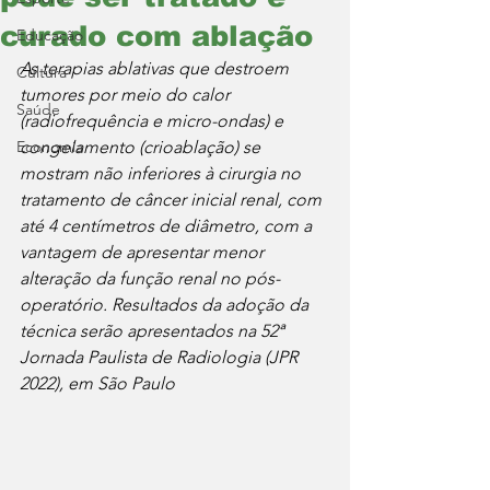
curado com ablação
Educação
As terapias ablativas que destroem 
Cultura
tumores por meio do calor 
Saúde
(radiofrequência e micro-ondas) e 
Economia
congelamento (crioablação) se 
mostram não inferiores à cirurgia no 
tratamento de câncer inicial renal, com 
até 4 centímetros de diâmetro, com a 
vantagem de apresentar menor 
alteração da função renal no pós-
operatório. Resultados da adoção da 
técnica serão apresentados na 52ª 
Jornada Paulista de Radiologia (JPR 
2022), em São Paulo