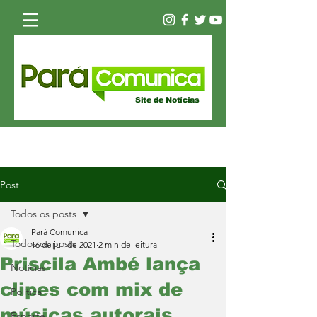
Site de Notícias
Post
Todos os posts
Pará Comunica
Todos os posts
16 de jul. de 2021
2 min de leitura
Priscila Ambé lança
Notícias
clipes com mix de
Política
músicas autorais
Esporte