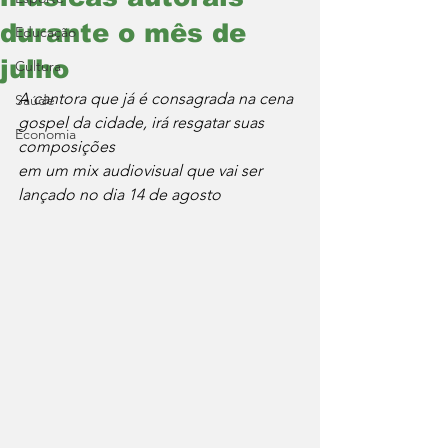
durante o mês de
Educação
julho
Cultura
A cantora que já é consagrada na cena 
Saúde
gospel da cidade, irá resgatar suas 
Economia
composições
em um mix audiovisual que vai ser 
lançado no dia 14 de agosto