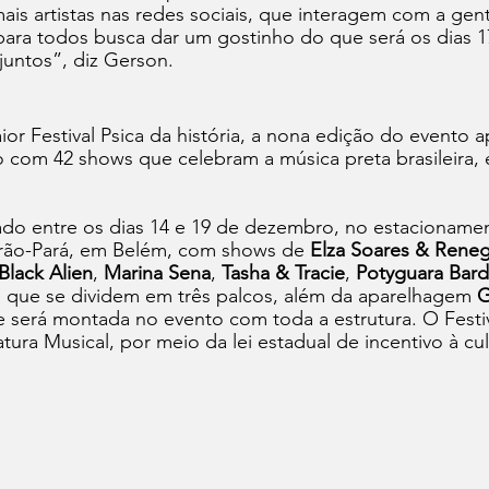
is artistas nas redes sociais, que interagem com a gent
ara todos busca dar um gostinho do que será os dias 17
untos”, diz Gerson.
or Festival Psica da história, a nona edição do evento a
 com 42 shows que celebram a música preta brasileira, 
zado entre os dias 14 e 19 de dezembro, no estacioname
ão-Pará, em Belém, com shows de 
Elza Soares & Rene
Black Alien
, 
Marina Sena
, 
Tasha & Tracie
, 
Potyguara Bar
s, que se dividem em três palcos, além da aparelhagem
 
e será montada no evento com toda a estrutura. O Festiv
tura Musical, por meio da lei estadual de incentivo à cul