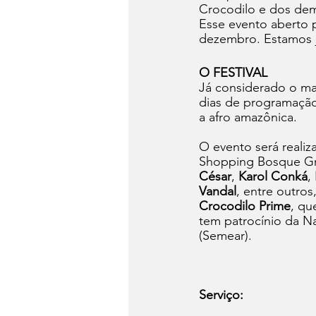
Crocodilo e dos dema
Esse evento aberto p
dezembro. Estamos j
O FESTIVAL
Já considerado o mai
dias de programação
a afro amazônica. 
O evento será reali
Shopping Bosque Gr
César
, 
Karol Conká
, 
Vandal
, entre outro
Crocodilo Prime
, qu
tem patrocínio da Na
(Semear).
Serviço: 