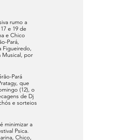
iva rumo a 
17 e 19 de 
a e Chico 
ão-Pará, 
 Figueiredo, 
 Musical, por 
Grão-Pará 
ratagy, que 
mingo (12), o 
ecagens de Dj 
hós e sorteios 
 minimizar a 
tival Psica. 
rina, Chico, 