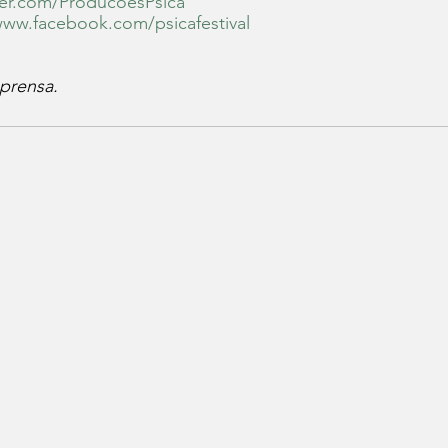
tter.com/ProducoesPsica
www.facebook.com/psicafestival
prensa.