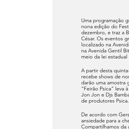
Uma programação gra
nona edição do Festi
dezembro, e traz a 
César. Os eventos gr
localizado na Avenid
na Avenida Gentil Bi
meio da lei estadual 
A partir desta quint
recebe shows de nom
darão uma amostra gr
“Feirão Psica” leva 
Jon Jon e Djs Bambat
de produtores Psica.
De acordo com Gerso
ansiedade para a che
Compartilhamos da an