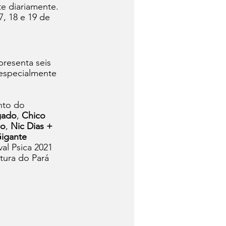
e diariamente. 
, 18 e 19 de 
presenta seis 
especialmente 
nto do 
gado
, 
Chico 
do
, 
Nic Dias + 
Gigante 
al Psica 2021 
tura do Pará 