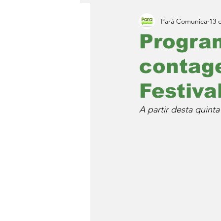
Pará Comunica
13 
Progra
contag
Festiva
A partir desta quint