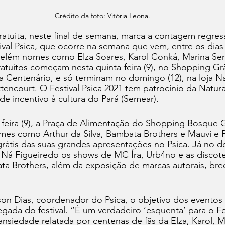
Crédito da foto: Vitória Leona.
tuita, neste final de semana, marca a contagem regress
val Psica, que ocorre na semana que vem, entre os dias 
Belém nomes como Elza Soares, Karol Conká, Marina Sen
atuitos começam nesta quinta-feira (9), no Shopping Gr
a Centenário, e só terminam no domingo (12), na loja Na
ttencourt. O Festival Psica 2021 tem patrocínio da Natura
de incentivo à cultura do Pará (Semear).
a-feira (9), a Praça de Alimentação do Shopping Bosque 
es como Arthur da Silva, Bambata Brothers e Mauvi e P
átis das suas grandes apresentações no Psica. Já no do
à Ná Figueiredo os shows de MC Íra, Urb4no e as discot
a Brothers, além da exposição de marcas autorais, brec
n Dias, coordenador do Psica, o objetivo dos eventos é
gada do festival. “É um verdadeiro ‘esquenta’ para o Fes
siedade relatada por centenas de fãs da Elza, Karol, Ma