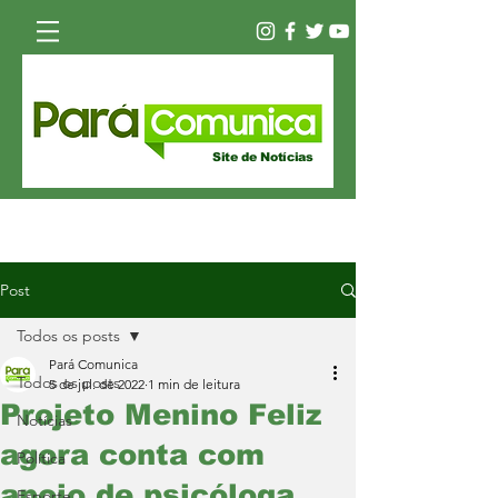
Site de Notícias
Post
Todos os posts
Pará Comunica
Todos os posts
5 de jul. de 2022
1 min de leitura
Projeto Menino Feliz
Notícias
agora conta com
Política
apoio de psicóloga
Esporte