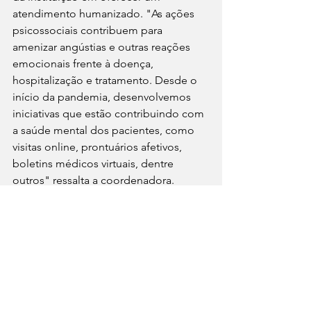
atendimento humanizado. "As ações 
psicossociais contribuem para 
amenizar angústias e outras reações 
emocionais frente à doença, 
hospitalização e tratamento. Desde o 
início da pandemia, desenvolvemos 
iniciativas que estão contribuindo com 
a saúde mental dos pacientes, como 
visitas online, prontuários afetivos, 
boletins médicos virtuais, dentre 
outros" ressalta a coordenadora. 
O Hospital Regional do Sudeste do 
Pará é referência para mais de um 
milhão de pessoas de 22 municípios 
da região. A unidade, que pertence ao 
Governo do Pará, sendo gerenciada 
pela entidade filantrópica Pró-Saúde, 