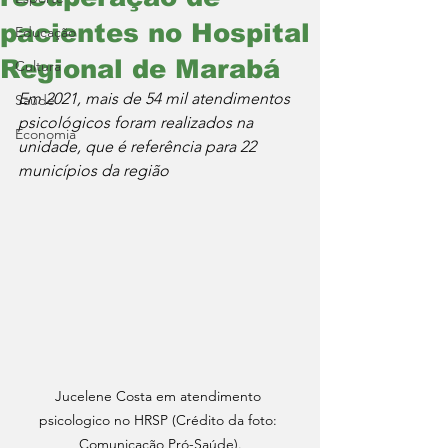
pacientes no Hospital
Educação
Regional de Marabá
Cultura
Em 2021, mais de 54 mil atendimentos 
Saúde
psicológicos foram realizados na 
Economia
unidade, que é referência para 22 
municípios da região
Jucelene Costa em atendimento 
psicologico no HRSP (Crédito da foto: 
Comunicação Pró-Saúde).