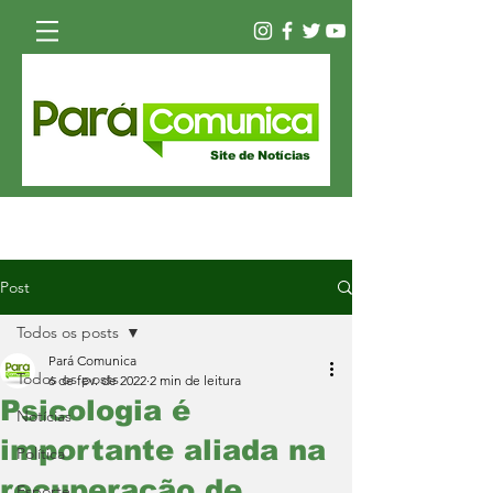
Site de Notícias
Post
Todos os posts
Pará Comunica
Todos os posts
6 de fev. de 2022
2 min de leitura
Psicologia é
Notícias
importante aliada na
Política
recuperação de
Esporte