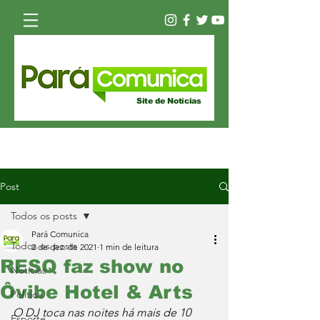
Site de Notícias
Post
Todos os posts
Pará Comunica
Todos os posts
2 de dez. de 2021
1 min de leitura
RESQ faz show no
Notícias
Ôvibe Hotel & Arts
Política
O DJ toca nas noites há mais de 10 
Esporte