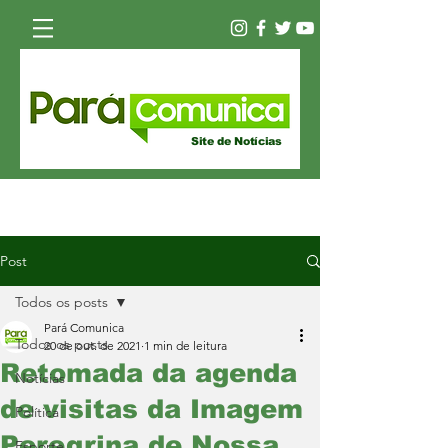
Site de Notícias
Post
Todos os posts
Pará Comunica
Todos os posts
20 de out. de 2021
1 min de leitura
Retomada da agenda
Notícias
de visitas da Imagem
Política
Peregrina de Nossa
Esporte