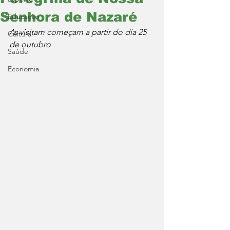
Senhora de Nazaré
Educação
As visitam começam a partir do dia 25 
Cultura
de outubro
Saúde
Economia