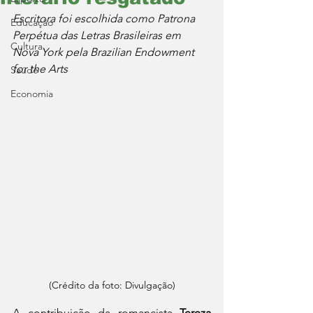
Escritora foi escolhida como Patrona 
Educação
Perpétua das Letras Brasileiras em 
Cultura
Nova York pela Brazilian Endowment 
for the Arts
Saúde
Economia
(Crédito da foto: Divulgação)
A contribuição da romancista 
Tereza 