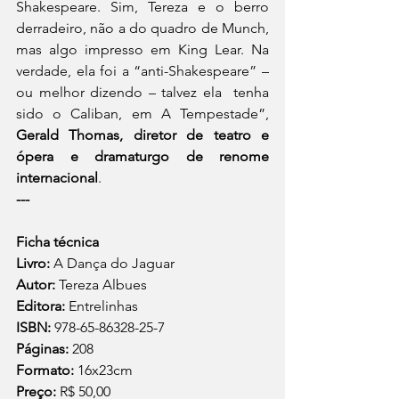
Shakespeare. Sim, Tereza e o berro  
derradeiro, não a do quadro de Munch, 
mas algo impresso em King Lear. Na  
verdade, ela foi a “anti-Shakespeare” – 
ou melhor dizendo – talvez ela  tenha 
sido o Caliban, em A Tempestade”, 
Gerald Thomas, diretor de teatro e 
ópera e dramaturgo de renome 
internacional
.
---
Ficha técnica
Livro:
 A Dança do Jaguar 
Autor:
 Tereza Albues 
Editora:
 Entrelinhas 
ISBN:
 978-65-86328-25-7 
Páginas:
 208 
Formato:
 16x23cm 
Preço:
 R$ 50,00 