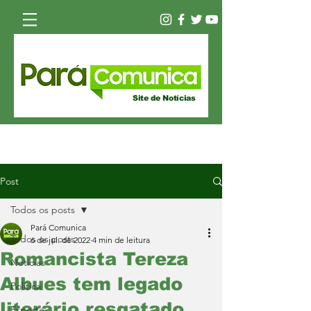
Site de Notícias
Post
Todos os posts
Pará Comunica
Todos os posts
6 de jul. de 2022
4 min de leitura
Romancista Tereza
Notícias
Albues tem legado
Política
literário resgatado
Esporte