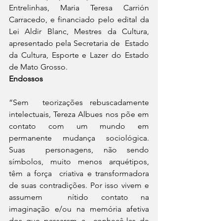
Entrelinhas, Maria Teresa Carrión 
Carracedo, e financiado pelo edital da  
Lei Aldir Blanc, Mestres da Cultura, 
apresentado pela Secretaria de  Estado 
da Cultura, Esporte e Lazer do Estado 
de Mato Grosso.
Endossos
“Sem  teorizações rebuscadamente 
intelectuais, Tereza Albues nos põe em  
contato com um mundo em 
permanente mudança sociológica. 
Suas  personagens, não sendo 
símbolos, muito menos arquétipos, 
têm a força  criativa e transformadora 
de suas contradições. Por isso vivem e 
assumem  nítido contato na 
imaginação e/ou na memória afetiva 
dos que passaram a  conhecê-las de 