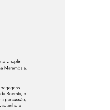
te Chaplin 
na Marambaia. 
m bagagens 
 da Boemia, o 
na percussão, 
vaquinho e 