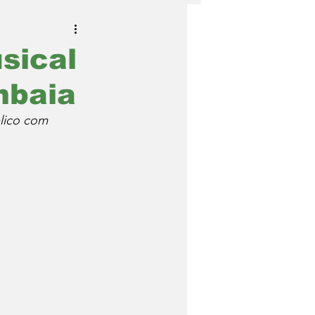
sical
mbaia
lico com 