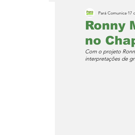
Pará Comunica
17 
Ronny M
no Chap
Com o projeto Ronny
interpretações de g