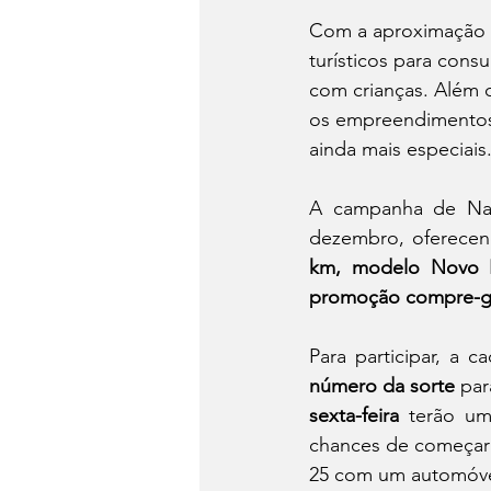
Com a aproximação d
turísticos para cons
com crianças. Além d
os empreendimentos 
ainda mais especiais
A campanha de Nat
dezembro, oferecen
km, modelo Novo P
promoção compre-g
Para participar, a c
número da sorte
 par
sexta-feira
 terão um
chances de começar
25 com um automóve