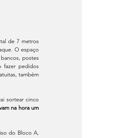
al de 7 metros 
taque. O espaço 
bancos, postes 
 fazer pedidos 
tuitas, também 
 sortear cinco 
Além disso, os consumidores levam na hora um 
iso do Bloco A, 