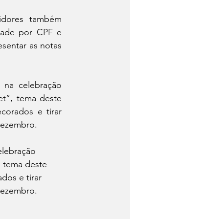
idores também 
ade por CPF e 
sentar as notas 
na celebração 
t”, tema deste 
orados e tirar 
 dezembro.
elebração 
, tema deste 
os e tirar 
 dezembro.