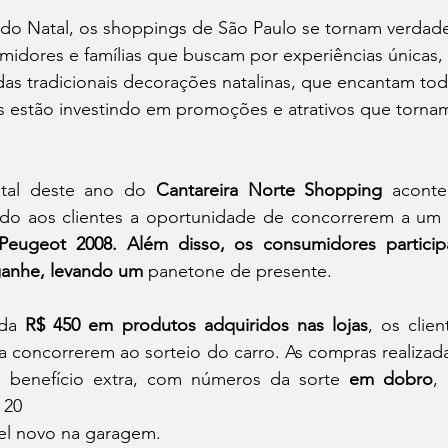
o Natal, os shoppings de São Paulo se tornam verdade
umidores e famílias que buscam por experiências únicas,
as tradicionais decorações natalinas, que encantam tod
estão investindo em promoções e atrativos que tornam a
.
al deste ano do 
Cantareira Norte Shopping
 aconte
do aos clientes a oportunidade de concorrerem a um
eugeot 2008. Além disso, os consumidores particip
anhe, levando um 
panetone de presente.
ada 
R$ 450 em produtos adquiridos nas lojas
, os clie
a concorrerem ao sorteio do carro. As compras realizad
 benefício extra, com números da sorte 
em dobro
,
 20
l novo na garagem.