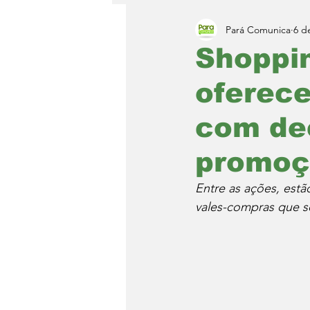
Pará Comunica
6 d
Shoppi
oferece
com de
promoç
Entre as ações, est
vales-compras que s