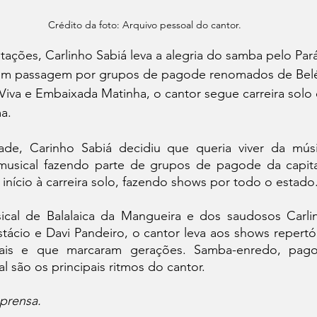
Crédito da foto: Arquivo pessoal do cantor.
ações, Carlinho Sabiá leva a alegria do samba pelo Pará
 Com passagem por grupos de pagode renomados de Be
va e Embaixada Matinha, o cantor segue carreira solo e
ma.
de, Carinho Sabiá decidiu que queria viver da músi
a musical fazendo parte de grupos de pagode da capital
início à carreira solo, fazendo shows por todo o estado
cal de Balalaica da Mangueira e dos saudosos Carlinh
cio e Davi Pandeiro, o cantor leva aos shows repertóri
is e que marcaram gerações. Samba-enredo, pago
l são os principais ritmos do cantor.
prensa.