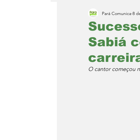
Pará Comunica
8 d
Sucess
Sabiá c
carreir
O cantor começou na