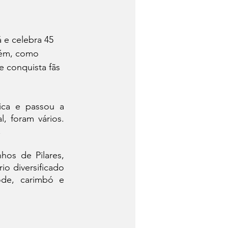
 e celebra 45 
lém, como 
 conquista fãs 
ca e passou a 
, foram vários. 
.
os de Pilares, 
o diversificado 
de, carimbó e 