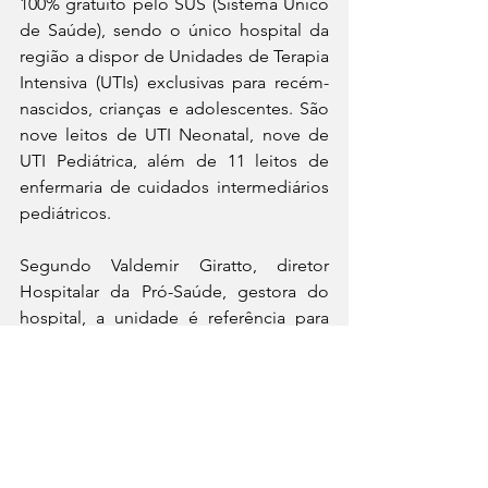
100% gratuito pelo SUS (Sistema Único 
de Saúde), sendo o único hospital da 
região a dispor de Unidades de Terapia 
Intensiva (UTIs) exclusivas para recém-
nascidos, crianças e adolescentes. São 
nove leitos de UTI Neonatal, nove de 
UTI Pediátrica, além de 11 leitos de 
enfermaria de cuidados intermediários 
pediátricos. 
Segundo Valdemir Giratto, diretor 
Hospitalar da Pró-Saúde, gestora do 
hospital, a unidade é referência para 
mais de 1 milhão de pessoas de 22 
cidades da região, oferecendo 
assistência especializada em 
prematuridade, parto de alto risco e 
doenças graves que acometem a 
infância e adolescência. 