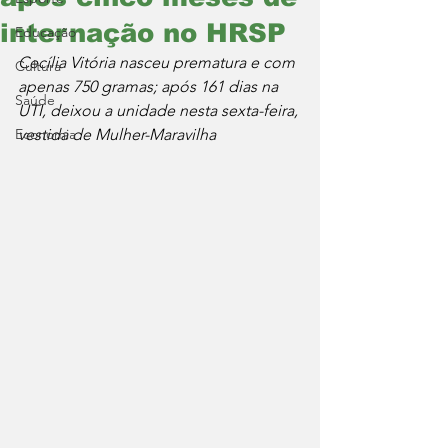
internação no HRSP
Educação
Cecília Vitória nasceu prematura e com 
Cultura
apenas 750 gramas; após 161 dias na 
Saúde
UTI, deixou a unidade nesta sexta-feira, 
Economia
vestida de Mulher-Maravilha