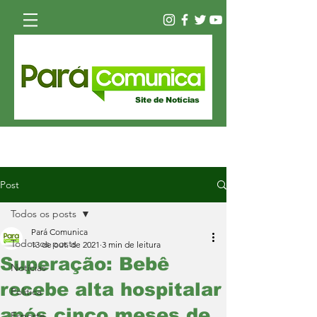
Site de Notícias
Post
Todos os posts
Pará Comunica
Todos os posts
13 de out. de 2021
3 min de leitura
Superação: Bebê
Notícias
recebe alta hospitalar
Política
após cinco meses de
Esporte