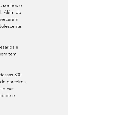
s sonhos e 
l. Além do 
exercerem 
dolescente, 
esários e 
quem tem 
dessas 300 
de parceiros, 
espesas 
idade e 