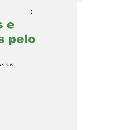
s e
s pelo
ominas