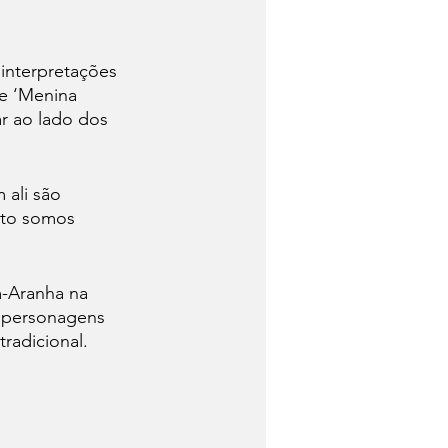
interpretações 
 e ‘Menina 
r ao lado dos 
ali são 
nto somos 
-Aranha na 
s personagens 
radicional.