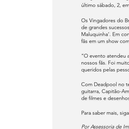
último sábado, 2, e
Os Vingadores do Br
de grandes sucessos,
Maluquinha’. Em com
fãs em um show com 
“O evento atendeu as
nossos fãs. Foi muit
queridos pelas pesso
Com Deadpool no tec
guitarra, Capitão-A
de filmes e desenhos
Para saber mais, sig
Por Assessoria de Im