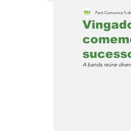
Pará Comunica
5 d
Vingad
comemo
sucess
A banda reúne diver