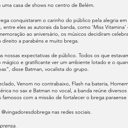
m uma casa de shows no centro de Belém. 
ega conquistaram o carinho do público pela alegria em 
 entre eles as autorais da banda, como ‘Miss Vitamina’
emoração ao aniversário, os músicos decidiram celebra
direito a parabéns e muito brega.
 nossas expectativas de público. Todos os que estavam 
o mágico e gratificante ver um ambiente lotado e o qua
as”, disse Batman, vocalista do grupo.
lado, Venom no contrabaixo, Flash na bateria, Homem
mérica no sax e Batman no vocal, a banda reúne diverso
 famosos com a missão de fortalecer o brega paraense t
a @vingadoresdobrega nas redes sociais.
prensa.