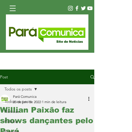
Site de Notícias
Post
Todos os posts
Pará Comunica
Todos os posts
25 de jan. de 2022
1 min de leitura
Willian Paixão faz
Notícias
shows dançantes pelo
Política
Pará
Esporte