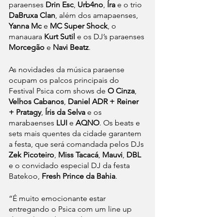
paraenses 
Drin Esc
, 
Urb4no
, 
Íra
 e o trio 
DaBruxa Clan
, além dos amapaenses, 
Yanna Mc
 e 
MC Super Shock
, o 
manauara 
Kurt Sutil
 e os DJ’s paraenses 
Morcegão
 e 
Navi Beatz
.
As novidades da música paraense 
ocupam os palcos principais do 
Festival Psica com shows de 
O Cinza
, 
Velhos Cabanos
, 
Daniel ADR + Reiner 
+ Pratagy
, 
Íris da Selva
 e os 
marabaenses 
LUI
 e 
AQNO
. Os beats e 
sets mais quentes da cidade garantem 
a festa, que será comandada pelos DJs 
Zek Picoteiro
, 
Miss Tacacá
, 
Mauvi
, 
DBL
e o convidado especial DJ da festa 
Batekoo, 
Fresh Prince da Bahia
.
“É muito emocionante estar 
entregando o Psica com um line up 