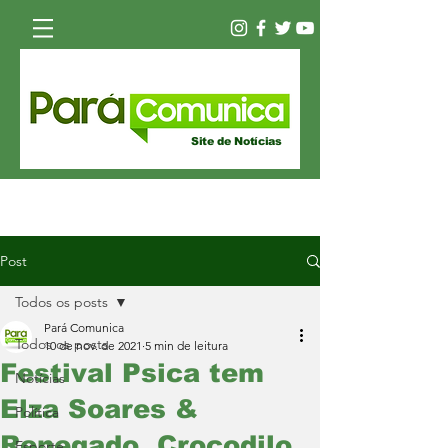
Site de Notícias
Post
Todos os posts
Pará Comunica
Todos os posts
10 de nov. de 2021
5 min de leitura
Festival Psica tem
Notícias
Elza Soares &
Política
Renegado, Crocodilo,
Esporte