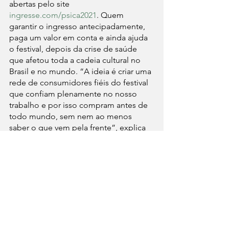
abertas pelo site 
ingresse.com/psica2021
. Quem 
garantir o ingresso antecipadamente, 
paga um valor em conta e ainda ajuda 
o festival, depois da crise de saúde 
que afetou toda a cadeia cultural no 
Brasil e no mundo. “A ideia é criar uma 
rede de consumidores fiéis do festival 
que confiam plenamente no nosso 
trabalho e por isso compram antes de 
todo mundo, sem nem ao menos 
saber o que vem pela frente”, explica 
Gerson Junior, diretor do evento.
FESTIVAL PSICA 2021
14 a 19 de dezembro
Local: Estacionamento do Shopping 
Bosque Grão-Pará
PROGRAMAÇÃO
: