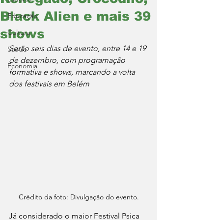
Black Alien e mais 39
Educação
shows
Cultura
Serão seis dias de evento, entre 14 e 19 
Saúde
de dezembro, com programação 
Economia
formativa e shows, marcando a volta 
dos festivais em Belém
Crédito da foto: Divulgação do evento.
Já considerado o maior Festival Psica 