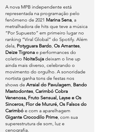
A nova MPB independente está 
representada na programação pelo 
fenômeno de 2021 
Marina Sena
, a 
metralhadora de hits que teve a música 
“Por Supuesto” em primeiro lugar no 
ranking “Viral Global” do Spotify. Além 
dela, 
Potyguara Bardo
, 
Os Amantes
, 
Deize Tigrona 
e performances do 
coletivo 
NoiteSuja
 deixam o line up 
ainda mais diverso, celebrando o 
movimento do orgulho. A sonoridade 
nortista ganha tons de festas nos 
shows de 
Arraial do Pavulagem
, 
Bando 
Mastodontes
, 
Carimbó Cobra 
Venenosa, Fruto Sensual, Layse e Os 
Sinceros, Flor de Mururé, Os Falsos do 
Carimbó
 e com a aparelhagem 
Gigante Crocodilo Prime
, com sua 
superestrutura de som, luz e 
cenografia. 