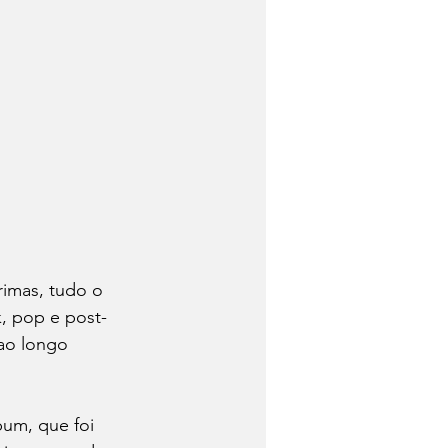
rimas, tudo o 
k, pop e post-
ao longo 
um, que foi 