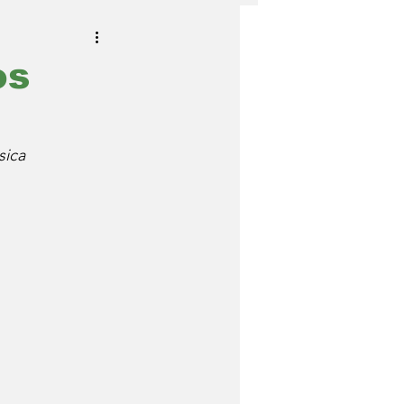
os
sica