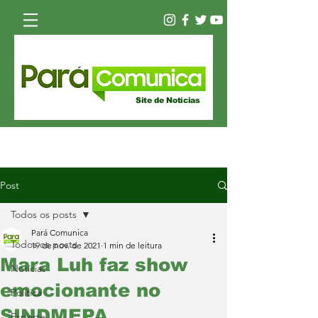
Site de Notícias
Post
Todos os posts
Pará Comunica
Todos os posts
19 de nov. de 2021
1 min de leitura
Mara Luh faz show
Notícias
emocionante no
Política
SINDMEPA
Esporte