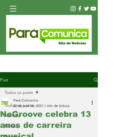
Site de Notícias
Post
Todos os posts
Pará Comunica
Todos os posts
22 de out. de 2021
1 min de leitura
NeGroove celebra 13
Notícias
anos de carreira
Política
musical
Esporte