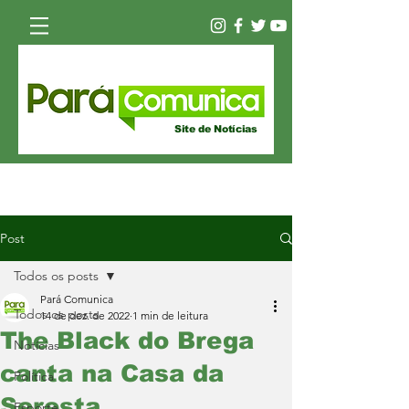
Site de Notícias
Post
Todos os posts
Pará Comunica
Todos os posts
14 de dez. de 2022
1 min de leitura
The Black do Brega
Notícias
canta na Casa da
Política
Seresta
Esporte