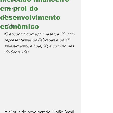
em prol do
Educação
desenvolvimento
Cultura
econômico
Saúde
Economia
O encontro começou na terça, 19, com 
representantes da Febraban e da XP 
Investimento, e hoje, 20, é com nomes 
do Santander
A cúpula do novo partido, União Brasil, 