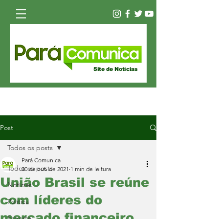
Site de Notícias
Post
Todos os posts
Pará Comunica
Todos os posts
20 de out. de 2021
1 min de leitura
União Brasil se reúne
Notícias
com líderes do
Política
mercado financeiro
Esporte